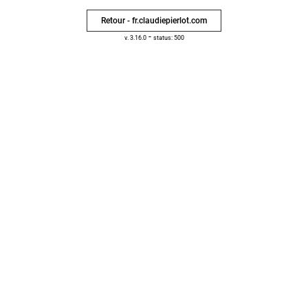
Retour - fr.claudiepierlot.com
-
v. 3.16.0
status: 500