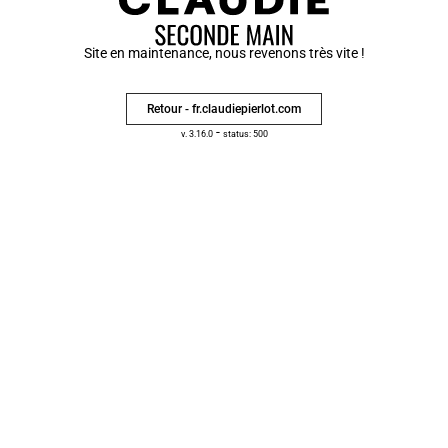
Site en maintenance, nous revenons très vite !
Retour - fr.claudiepierlot.com
-
v. 3.16.0
status: 500