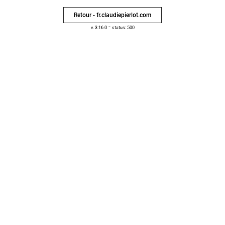
Retour - fr.claudiepierlot.com
-
v. 3.16.0
status: 500