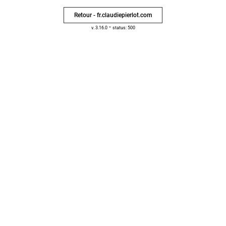
Retour - fr.claudiepierlot.com
-
v. 3.16.0
status: 500