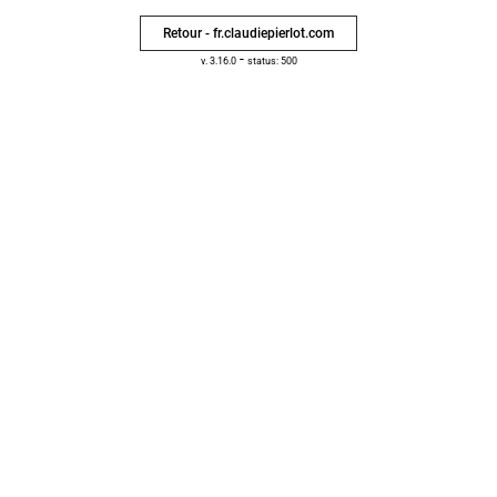
Retour - fr.claudiepierlot.com
-
v. 3.16.0
status: 500