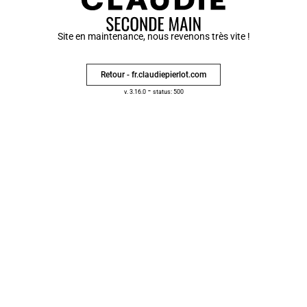
Site en maintenance, nous revenons très vite !
Retour - fr.claudiepierlot.com
-
v. 3.16.0
status: 500