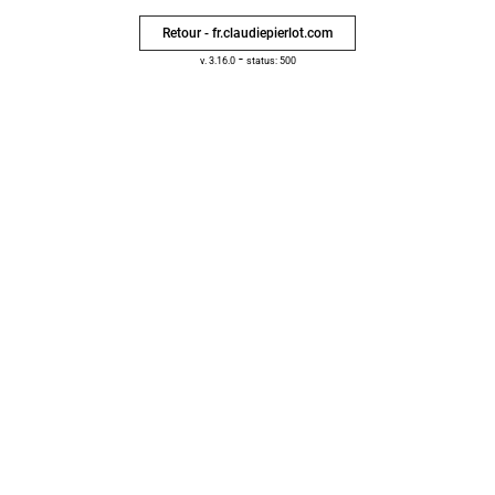
Retour - fr.claudiepierlot.com
-
v. 3.16.0
status: 500