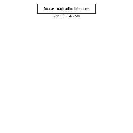
Retour - fr.claudiepierlot.com
-
v. 3.16.0
status: 500