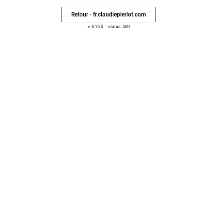
Retour - fr.claudiepierlot.com
-
v. 3.16.0
status: 500