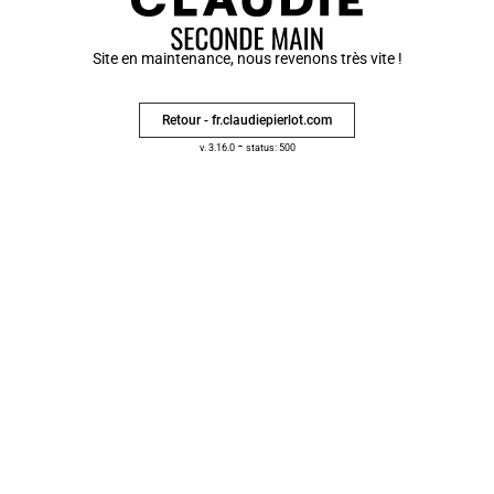
Site en maintenance, nous revenons très vite !
Retour - fr.claudiepierlot.com
-
v. 3.16.0
status: 500