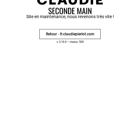
Site en maintenance, nous revenons très vite !
Retour - fr.claudiepierlot.com
-
v. 3.16.0
status: 500