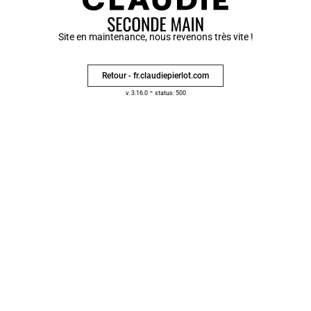
Site en maintenance, nous revenons très vite !
Retour - fr.claudiepierlot.com
-
v. 3.16.0
status: 500