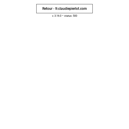
Retour - fr.claudiepierlot.com
-
v. 3.16.0
status: 500