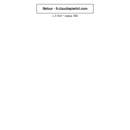
Retour - fr.claudiepierlot.com
-
v. 3.16.0
status: 500