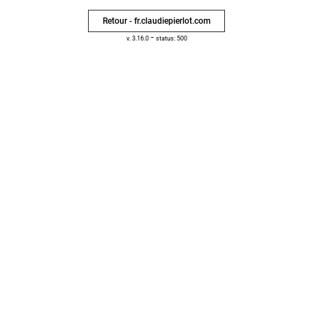
Retour - fr.claudiepierlot.com
-
v. 3.16.0
status: 500