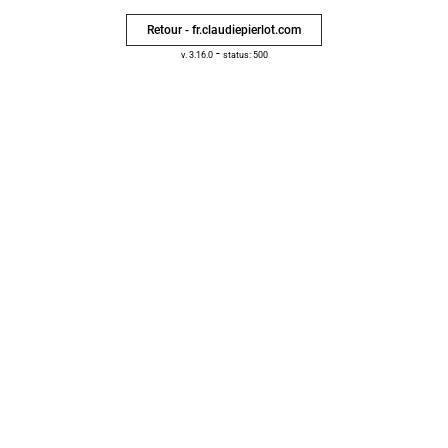
Retour - fr.claudiepierlot.com
-
v. 3.16.0
status: 500