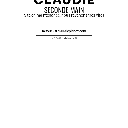
Site en maintenance, nous revenons très vite !
Retour - fr.claudiepierlot.com
-
v. 3.16.0
status: 500