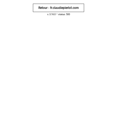
Retour - fr.claudiepierlot.com
-
v. 3.16.0
status: 500