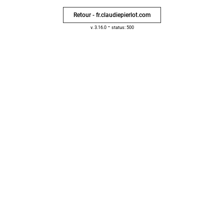
Retour - fr.claudiepierlot.com
-
v. 3.16.0
status: 500