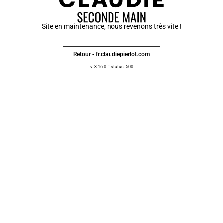
Site en maintenance, nous revenons très vite !
Retour - fr.claudiepierlot.com
-
v. 3.16.0
status: 500