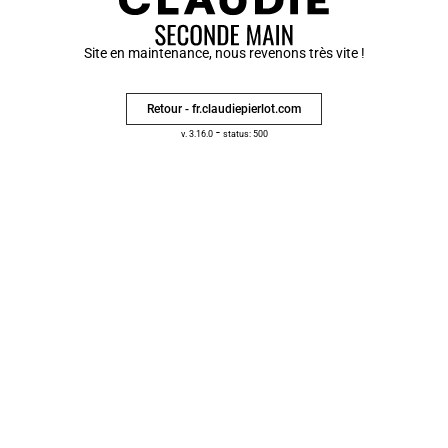
Site en maintenance, nous revenons très vite !
Retour - fr.claudiepierlot.com
-
v. 3.16.0
status: 500