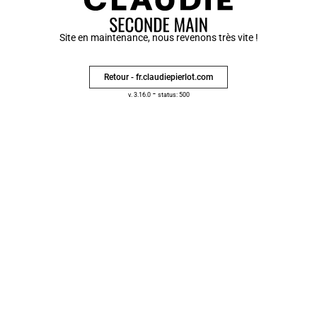
Site en maintenance, nous revenons très vite !
Retour - fr.claudiepierlot.com
-
v. 3.16.0
status: 500