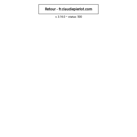
Retour - fr.claudiepierlot.com
-
v. 3.16.0
status: 500