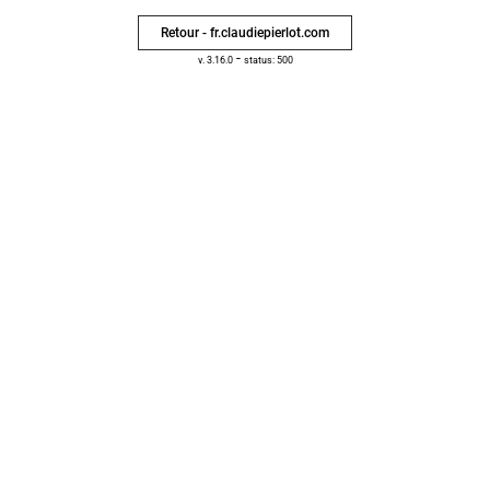
Retour - fr.claudiepierlot.com
-
v. 3.16.0
status: 500