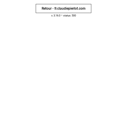
Retour - fr.claudiepierlot.com
-
v. 3.16.0
status: 500